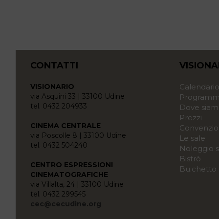
CONTATTI
VISIONA
VISIONARIO
Calendari
via Asquini 33 | 33100 Udine
Programma
tel. 0432 204933
Dove siam
Prezzi
CINEMA CENTRALE
Convenzio
via Poscolle 8 | 33100 Udine
Le sale
tel. 0432 504240
Noleggio s
Bistrò
CENTRO ESPRESSIONI
Bu.chetto
CINEMATOGRAFICHE
via Villalta, 24 | 33100 Udine
tel. 0432 299545
cec@cecudine.org