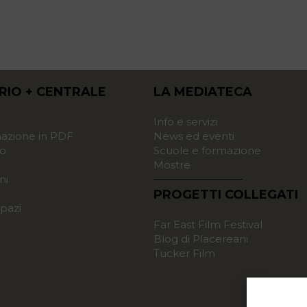
RIO + CENTRALE
LA MEDIATECA
o
Info e servizi
zione in PDF
News ed eventi
o
Scuole e formazione
Mostre
ni
PROGETTI COLLEGATI
pazi
Far East Film Festival
Blog di Placereani
Tucker Film