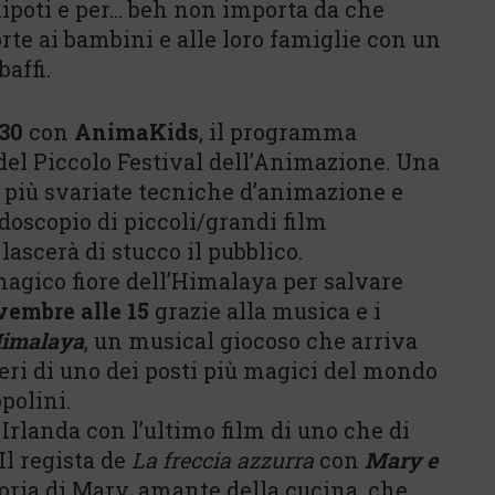
i nipoti e per… beh non importa da che
orte ai bambini e alle loro famiglie con un
baffi.
.30
con
AnimaKids
, il programma
 del Piccolo Festival dell’Animazione. Una
e più svariate tecniche d’animazione e
doscopio di piccoli/grandi film
ascerà di stucco il pubblico.
magico fiore dell’Himalaya per salvare
vembre alle 15
grazie alla musica e i
’Himalaya
, un musical giocoso che arriva
teri di uno dei posti più magici del mondo
opolini.
 Irlanda con l’ultimo film di uno che di
Il regista de
La freccia azzurra
con
Mary e
toria di Mary, amante della cucina, che