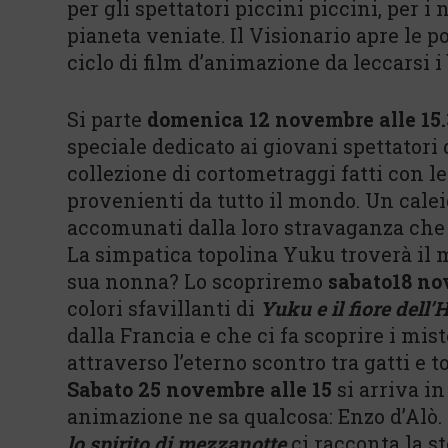
per gli spettatori piccini piccini, per 
pianeta veniate. Il Visionario apre le p
ciclo di film d’animazione da leccarsi i 
Si parte
domenica 12 novembre alle 15
speciale dedicato ai giovani spettatori
collezione di cortometraggi fatti con l
provenienti da tutto il mondo. Un calei
accomunati dalla loro stravaganza che l
La simpatica topolina Yuku troverà il 
sua nonna? Lo scopriremo
sabato18 no
colori sfavillanti di
Yuku e il fiore dell
dalla Francia e che ci fa scoprire i mis
attraverso l’eterno scontro tra gatti e t
Sabato 25 novembre alle 15
si arriva in
animazione ne sa qualcosa: Enzo d’Alò. 
lo spirito di mezzanotte
ci racconta la s