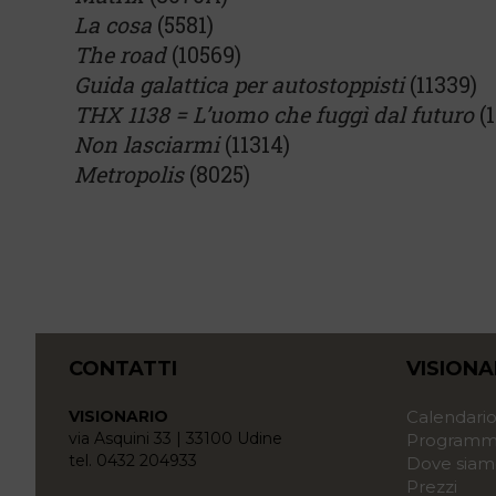
La cosa
(5581)
The road
(10569)
Guida galattica per autostoppisti
(11339)
THX 1138 = L’uomo che fuggì dal futuro
(1
Non lasciarmi
(11314)
Metropolis
(8025)
CONTATTI
VISIONA
VISIONARIO
Calendari
via Asquini 33 | 33100 Udine
Programma
tel. 0432 204933
Dove siam
Prezzi