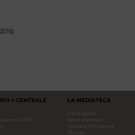
2176)
RIO + CENTRALE
LA MEDIATECA
o
Info e servizi
zione in PDF
News ed eventi
o
Scuole e formazione
Mostre