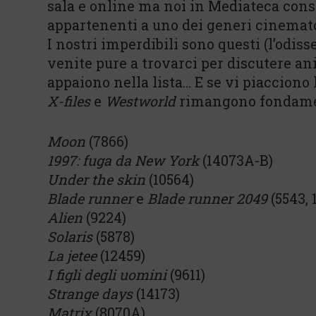
sala e online ma noi in Mediateca conse
appartenenti a uno dei generi cinemato
I nostri imperdibili sono questi (l’odis
venite pure a trovarci per discutere a
appaiono nella lista… E se vi piacciono 
X-files
e
Westworld
rimangono fondame
Moon
(7866)
1997: fuga da New York
(14073A-B)
Under the skin
(10564)
Blade runner
e
Blade runner 2049
(5543, 
Alien
(9224)
Solaris
(5878)
La jetee
(12459)
I figli degli uomini
(9611)
Strange days
(14173)
Matrix
(8070A)