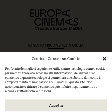
Gestisci Consenso Cookie
Copyright © 2015 Cec, Tutti i diritti riservati. Nessun
Per fornire le migliori esperienze, utilizziamo tecnologie come i cookie
contenuto può essere copiato o manipolato. Accedendo al
per memorizzare e/o accedere alle informazioni del dispositivo. Il
sito approvi la Policy sulla privacy e la Policy sui
consenso a queste tecnologie ci permetterà di elaborare dati come il
contenuti.
comportamento di navigazione o ID unici su questo sito. Non
Centro espressioni cinematografiche, via Villalta, 24 |
acconsentire o ritirare il consenso può influire negativamente su
33100 Udine | tel. 0432 299545 | P.Iva 01295290306 |
alcune caratteristiche e funzioni.
cec@cecudine.org
Visionario, via Asquini 33 | 33100 Udine | tel. 0432
204933 | Cinema Centrale, via Poscolle 8 | tel. 0432
Accetta
504240
Trasparenza/Incarichi direttivi
|
Privacy