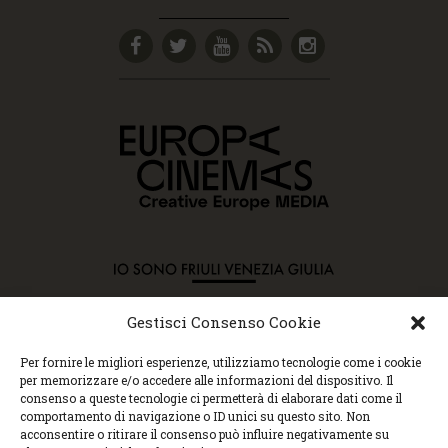
Gestisci Consenso Cookie
Copyright © 2015 Cec, Tutti i diritti riservati. Nessun
Per fornire le migliori esperienze, utilizziamo tecnologie come i cookie
contenuto può essere copiato o manipolato. Accedendo al
per memorizzare e/o accedere alle informazioni del dispositivo. Il
sito approvi la Policy sulla privacy e la Policy sui
consenso a queste tecnologie ci permetterà di elaborare dati come il
contenuti.
comportamento di navigazione o ID unici su questo sito. Non
Centro espressioni cinematografiche, via Villalta, 24 |
acconsentire o ritirare il consenso può influire negativamente su
33100 Udine | tel. 0432 299545 | P.Iva 01295290306 |