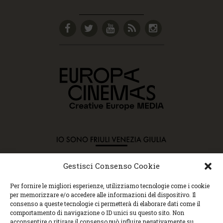
Gestisci Consenso Cookie
Copyright © 2015 Cec, Tutti i diritti riservati. Nessun
Per fornire le migliori esperienze, utilizziamo tecnologie come i cookie
contenuto può essere copiato o manipolato. Accedendo al
per memorizzare e/o accedere alle informazioni del dispositivo. Il
sito approvi la Policy sulla privacy e la Policy sui
consenso a queste tecnologie ci permetterà di elaborare dati come il
contenuti.
comportamento di navigazione o ID unici su questo sito. Non
Centro espressioni cinematografiche, via Villalta, 24 |
acconsentire o ritirare il consenso può influire negativamente su