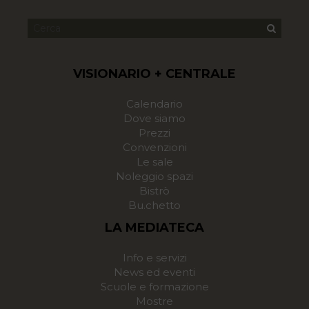
VISIONARIO + CENTRALE
Calendario
Dove siamo
Prezzi
Convenzioni
Le sale
Noleggio spazi
Bistrò
Bu.chetto
LA MEDIATECA
Info e servizi
News ed eventi
Scuole e formazione
Mostre