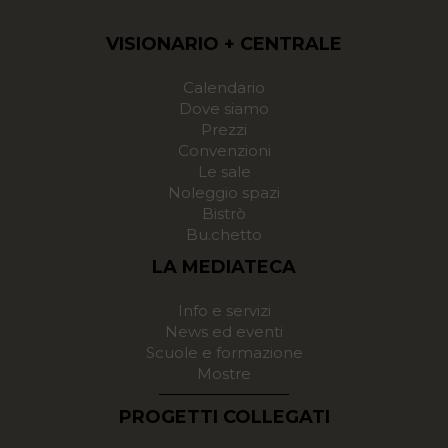
VISIONARIO + CENTRALE
Calendario
Dove siamo
Prezzi
Convenzioni
Le sale
Noleggio spazi
Bistrò
Bu.chetto
LA MEDIATECA
Info e servizi
News ed eventi
Scuole e formazione
Mostre
PROGETTI COLLEGATI