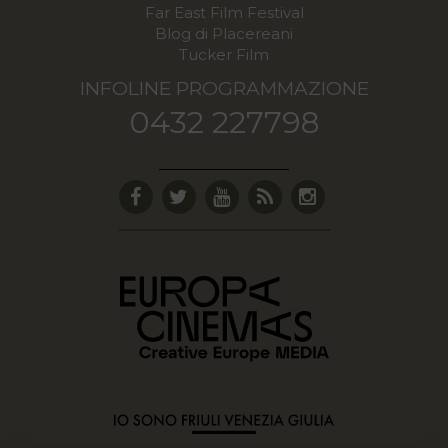
Far East Film Festival
Blog di Placereani
Tucker Film
INFOLINE PROGRAMMAZIONE
0432 227798