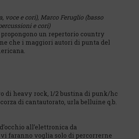
a, voce e cori), Marco Feruglio (basso
ercussioni e cori)
e propongono un repertorio country
rme che i maggiori autori di punta del
mericana.
tro di heavy rock, 1/2 bustina di punk/hc
scorza di cantautorato, urla belluine q.b.
d’occhio all’elettronica da
 vi faranno voglia solo di percorrerne