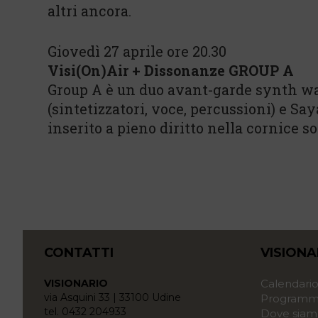
altri ancora.
Giovedì 27 aprile ore 20.30
Visi(On)Air + Dissonanze GROUP A
Group A è un duo avant-garde synth 
(sintetizzatori, voce, percussioni) e Say
inserito a pieno diritto nella cornice s
CONTATTI
VISIONA
VISIONARIO
Calendari
via Asquini 33 | 33100 Udine
Programma
tel. 0432 204933
Dove siam