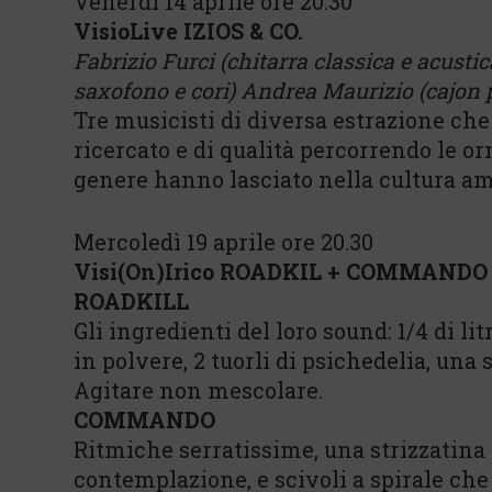
Venerdì 14 aprile ore 20.30
VisioLive IZIOS & CO.
Fabrizio Furci (chitarra classica e acustic
saxofono e cori) Andrea Maurizio (cajon p
Tre musicisti di diversa estrazione ch
ricercato e di qualità percorrendo le o
genere hanno lasciato nella cultura a
Mercoledì 19 aprile ore 20.30
Visi(On)Irico ROADKIL + COMMANDO
ROADKILL
Gli ingredienti del loro sound: 1/4 di li
in polvere, 2 tuorli di psichedelia, una 
Agitare non mescolare.
COMMANDO
Ritmiche serratissime, una strizzatina 
contemplazione, e scivoli a spirale che