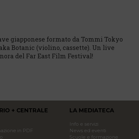
wave giapponese formato da Tommi Tokyo
aka Botanic (violino, cassette). Un live
onora del Far East Film Festival!
RIO + CENTRALE
LA MEDIATECA
o
Info e servizi
zione in PDF
News ed eventi
o
Scuole e formazione