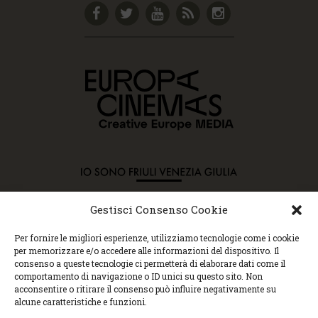
Gestisci Consenso Cookie
Copyright © 2015 Cec, Tutti i diritti riservati. Nessun
Per fornire le migliori esperienze, utilizziamo tecnologie come i cookie
contenuto può essere copiato o manipolato. Accedendo al
per memorizzare e/o accedere alle informazioni del dispositivo. Il
sito approvi la Policy sulla privacy e la Policy sui
consenso a queste tecnologie ci permetterà di elaborare dati come il
contenuti.
comportamento di navigazione o ID unici su questo sito. Non
Centro espressioni cinematografiche, via Villalta, 24 |
acconsentire o ritirare il consenso può influire negativamente su
33100 Udine | tel. 0432 299545 | P.Iva 01295290306 |
alcune caratteristiche e funzioni.
cec@cecudine.org