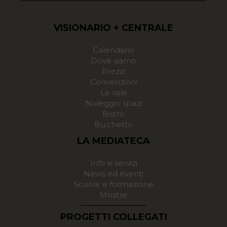
VISIONARIO + CENTRALE
Calendario
Dove siamo
Prezzi
Convenzioni
Le sale
Noleggio spazi
Bistrò
Bu.chetto
LA MEDIATECA
Info e servizi
News ed eventi
Scuole e formazione
Mostre
PROGETTI COLLEGATI