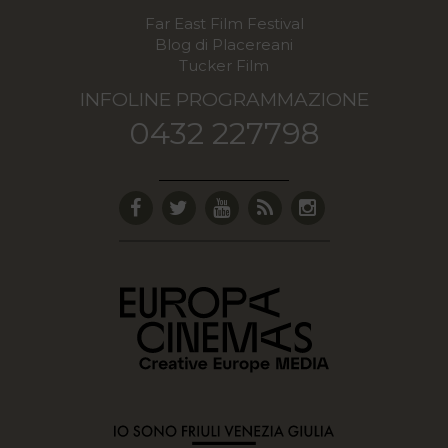
Far East Film Festival
Blog di Placereani
Tucker Film
INFOLINE PROGRAMMAZIONE
0432 227798