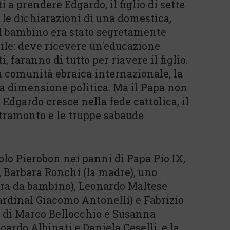
 a prendere Edgardo, il figlio di sette
 le dichiarazioni di una domestica,
 il bambino era stato segretamente
bile: deve ricevere un’educazione
i, faranno di tutto per riavere il figlio.
a comunità ebraica internazionale, la
a dimensione politica. Ma il Papa non
 Edgardo cresce nella fede cattolica, il
 tramonto e le truppe sabaude
olo Pierobon nei panni di Papa Pio IX,
), Barbara Ronchi (la madre), uno
ara da bambino), Leonardo Maltese
ardinal Giacomo Antonelli) e Fabrizio
 è di Marco Bellocchio e Susanna
oardo Albinati e Daniela Ceselli, e la