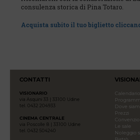
consulenza storica di Pina Totaro.
Acquista subito il tuo biglietto cliccan
CONTATTI
VISIONA
VISIONARIO
Calendari
via Asquini 33 | 33100 Udine
Programma
tel. 0432 204933
Dove siam
Prezzi
CINEMA CENTRALE
Convenzio
via Poscolle 8 | 33100 Udine
Le sale
tel. 0432 504240
Noleggio s
Bistrò