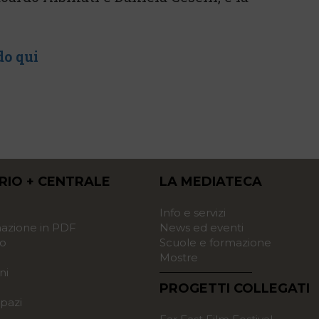
do qui
RIO + CENTRALE
LA MEDIATECA
o
Info e servizi
zione in PDF
News ed eventi
o
Scuole e formazione
Mostre
ni
PROGETTI COLLEGATI
pazi