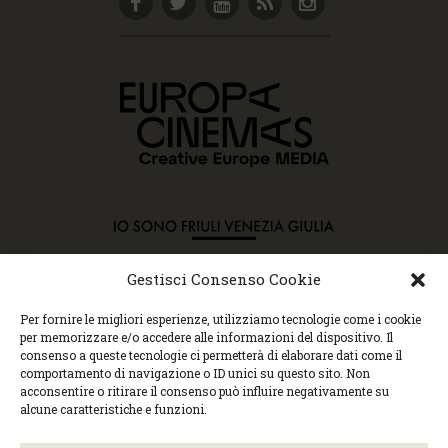
Gestisci Consenso Cookie
Copyright © 2015 Cec, Tutti i diritti riservati. Nessun
Per fornire le migliori esperienze, utilizziamo tecnologie come i cookie
contenuto può essere copiato o manipolato. Accedendo al
per memorizzare e/o accedere alle informazioni del dispositivo. Il
sito approvi la Policy sulla privacy e la Policy sui
consenso a queste tecnologie ci permetterà di elaborare dati come il
contenuti.
comportamento di navigazione o ID unici su questo sito. Non
Centro espressioni cinematografiche, via Villalta, 24 |
acconsentire o ritirare il consenso può influire negativamente su
33100 Udine | tel. 0432 299545 | P.Iva 01295290306 |
alcune caratteristiche e funzioni.
cec@cecudine.org
Visionario, via Asquini 33 | 33100 Udine | tel. 0432