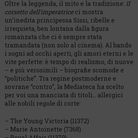
Oltre la leggenda, il mito e la tradizione:
Il
corsetto dell’imperatrice
ci mostra
un’inedita principessa Sissi, ribelle e
irrequieta, ben lontana dalla figura
romanzata che ci è sempre stata
tramandata (non solo al cinema). Al bando
i sogni ad occhi aperti, gli amori eterni e le
vite perfette: è tempo di realismo, di nuove
– e più verosimili – biografie scomode e
“politiche”. Tra regine postmoderne e
sovrane “contro”, la Mediateca ha scelto
per voi una manciata di titoli… allergici
alle nobili regole di corte:
– The Young Victoria (11372)
– Marie Antoinette (7368)
– Royal Affair (11379)