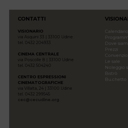
CONTATTI
VISIONA
VISIONARIO
Calendari
via Asquini 33 | 33100 Udine
Programma
tel. 0432 204933
Dove siam
Prezzi
CINEMA CENTRALE
Convenzio
via Poscolle 8 | 33100 Udine
Le sale
tel. 0432 504240
Noleggio s
Bistrò
CENTRO ESPRESSIONI
Bu.chetto
CINEMATOGRAFICHE
via Villalta, 24 | 33100 Udine
tel. 0432 299545
cec@cecudine.org