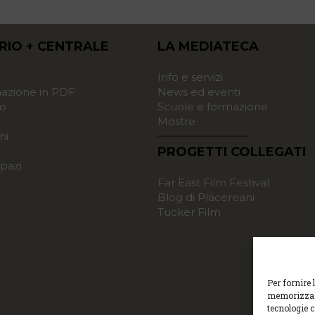
RIO + CENTRALE
LA MEDIATECA
o
Info e servizi
zione in PDF
News ed eventi
o
Scuole e formazione
Mostre
ni
PROGETTI COLLEGATI
pazi
Far East Film Festival
Blog di Placereani
Tucker Film
Per fornire 
memorizzare
tecnologie 