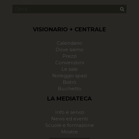
VISIONARIO + CENTRALE
Calendario
Dove siamo
Prezzi
Convenzioni
Le sale
Noleggio spazi
Bistrò
Bu.chetto
LA MEDIATECA
Info e servizi
News ed eventi
Scuole e formazione
Mostre