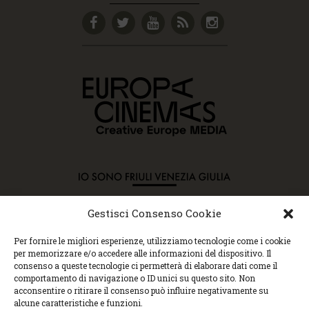
Gestisci Consenso Cookie
Copyright © 2015 Cec, Tutti i diritti riservati. Nessun
Per fornire le migliori esperienze, utilizziamo tecnologie come i cookie
contenuto può essere copiato o manipolato. Accedendo al
per memorizzare e/o accedere alle informazioni del dispositivo. Il
sito approvi la Policy sulla privacy e la Policy sui
consenso a queste tecnologie ci permetterà di elaborare dati come il
contenuti.
comportamento di navigazione o ID unici su questo sito. Non
Centro espressioni cinematografiche, via Villalta, 24 |
acconsentire o ritirare il consenso può influire negativamente su
33100 Udine | tel. 0432 299545 | P.Iva 01295290306 |
alcune caratteristiche e funzioni.
cec@cecudine.org