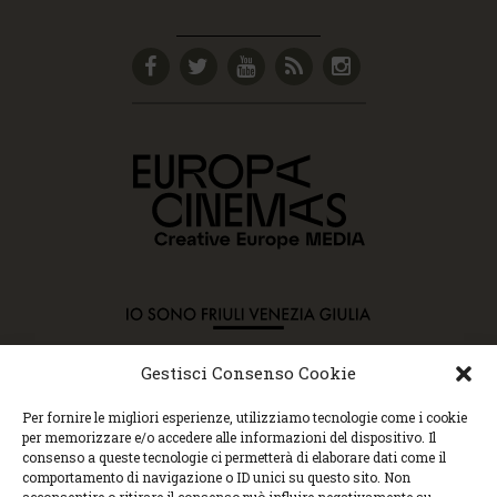
Gestisci Consenso Cookie
Copyright © 2015 Cec, Tutti i diritti riservati. Nessun
Per fornire le migliori esperienze, utilizziamo tecnologie come i cookie
contenuto può essere copiato o manipolato. Accedendo al
per memorizzare e/o accedere alle informazioni del dispositivo. Il
sito approvi la Policy sulla privacy e la Policy sui
consenso a queste tecnologie ci permetterà di elaborare dati come il
contenuti.
comportamento di navigazione o ID unici su questo sito. Non
Centro espressioni cinematografiche, via Villalta, 24 |