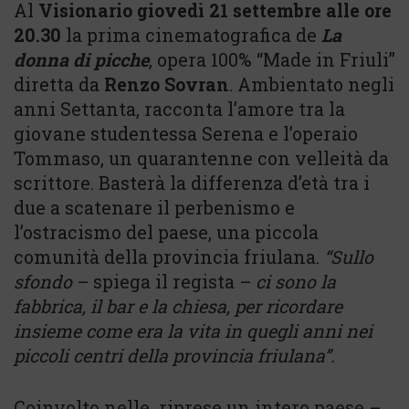
Al
Visionario
giovedì 21 settembre alle ore
20.30
la prima cinematografica de
La
donna di picche
, opera 100% “Made in Friuli”
diretta da
Renzo Sovran
. Ambientato negli
anni Settanta, racconta l’amore tra la
giovane studentessa Serena e l’operaio
Tommaso, un quarantenne con velleità da
scrittore. Basterà la differenza d’età tra i
due a scatenare il perbenismo e
l’ostracismo del paese, una piccola
comunità della provincia friulana.
“Sullo
sfondo
– spiega il regista –
ci sono la
fabbrica, il bar e la chiesa, per ricordare
insieme come era la vita in quegli anni nei
piccoli centri della provincia friulana”.
Coinvolto nelle riprese un intero paese –