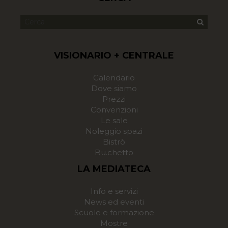
VISIONARIO + CENTRALE
Calendario
Dove siamo
Prezzi
Convenzioni
Le sale
Noleggio spazi
Bistrò
Bu.chetto
LA MEDIATECA
Info e servizi
News ed eventi
Scuole e formazione
Mostre