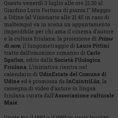
Questo venerdì 3 luglio alle ore 21.30 al
Giardino Loris Fortuna di piazza I° Maggio
a Udine (al Visionario alle 21.45 in caso di
maltempo) va in scena un appuntamento
imperdibile per chi ama il cinema d’autore
e la cultura friulana: la proiezione di
Prime
di sere
, il lungometraggio di
Lauro Pittini
tratto dall’omonimo romanzo di
Carlo
Sgorlon
, edito dalla
Società Filologica
Friulana
. L’iniziativa rientra nel
calendario di
UdinEstate del Comune di
Udine
ed è promossa da
InCuintriLûs
, la
rassegna di video d’autore in lingua
friulana curata dall’
Associazione culturale
Maié
.
Girato tra il 1992 e il 1993 in varie località