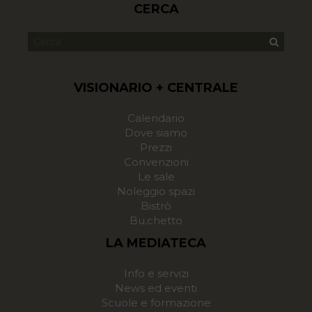
CERCA
VISIONARIO + CENTRALE
Calendario
Dove siamo
Prezzi
Convenzioni
Le sale
Noleggio spazi
Bistrò
Bu.chetto
LA MEDIATECA
Info e servizi
News ed eventi
Scuole e formazione