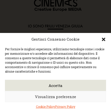
Gestisci Consenso Cookie
Copyright © 2015 Cec, Tutti i diritti riservati. Nessun
Per fornire le migliori esperienze, utilizziamo tecnologie come i cookie
contenuto può essere copiato o manipolato. Accedendo al
per memorizzare e/o accedere alle informazioni del dispositivo. Il
sito approvi la Policy sulla privacy e la Policy sui
consenso a queste tecnologie ci permetterà di elaborare dati come il
contenuti.
comportamento di navigazione o ID unici su questo sito. Non
Centro espressioni cinematografiche, via Villalta, 24 |
acconsentire o ritirare il consenso può influire negativamente su
33100 Udine | tel. 0432 299545 | P.Iva 01295290306 |
alcune caratteristiche e funzioni.
cec@cecudine.org
Visionario, via Asquini 33 | 33100 Udine | tel. 0432
204933 | Cinema Centrale, via Poscolle 8 | tel. 0432
Accetta
504240
Trasparenza/Incarichi direttivi
|
Privacy
policy
|
Cookie policy
Visualizza preferenze
Web design
Monica Faccio
| Built by
Ensoul
|
Mantained by
Noiza.com
Cookie Policy
Privacy Policy