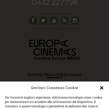
0432 227798
Gestisci Consenso Cookie
Copyright © 2015 Cec, Tutti i diritti riservati. Nessun
Per fornire le migliori esperienze, utilizziamo tecnologie come i cookie
contenuto può essere copiato o manipolato. Accedendo al
per memorizzare e/o accedere alle informazioni del dispositivo. Il
sito approvi la Policy sulla privacy e la Policy sui
consenso a queste tecnologie ci permetterà di elaborare dati come il
contenuti.