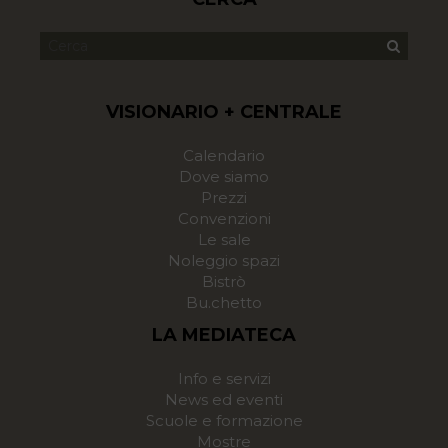
VISIONARIO + CENTRALE
Calendario
Dove siamo
Prezzi
Convenzioni
Le sale
Noleggio spazi
Bistrò
Bu.chetto
LA MEDIATECA
Info e servizi
News ed eventi
Scuole e formazione
Mostre