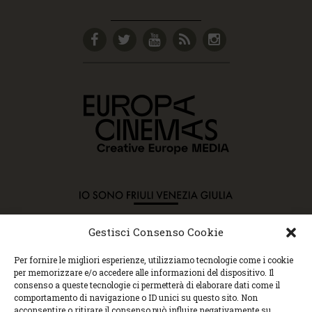
Gestisci Consenso Cookie
Copyright © 2015 Cec, Tutti i diritti riservati. Nessun
Per fornire le migliori esperienze, utilizziamo tecnologie come i cookie
contenuto può essere copiato o manipolato. Accedendo al
per memorizzare e/o accedere alle informazioni del dispositivo. Il
sito approvi la Policy sulla privacy e la Policy sui
consenso a queste tecnologie ci permetterà di elaborare dati come il
contenuti.
comportamento di navigazione o ID unici su questo sito. Non
Centro espressioni cinematografiche, via Villalta, 24 |
acconsentire o ritirare il consenso può influire negativamente su