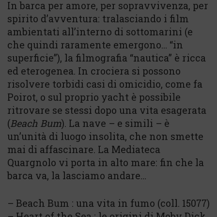
In barca per amore, per sopravvivenza, per
spirito d’avventura: tralasciando i film
ambientati all’interno di sottomarini (e
che quindi raramente emergono… “in
superficie”), la filmografia “nautica” è ricca
ed eterogenea. In crociera si possono
risolvere torbidi casi di omicidio, come fa
Poirot, o sul proprio yacht è possibile
ritrovare se stessi dopo una vita esagerata
(
Beach Bum
). La nave – e simili – è
un’unità di luogo insolita, che non smette
mai di affascinare. La Mediateca
Quargnolo vi porta in alto mare: fin che la
barca va, la lasciamo andare…
– Beach Bum : una vita in fumo (coll. 15077)
– Heart of the Sea : le origini di Moby Dick