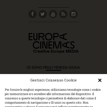
Gestisci Consenso Cookie
Copyright © 2015 Cec, Tutti i diritti riservati. Nessun
Per fornire le migliori esperienze, utilizziamo tecnologie come i cookie
contenuto può essere copiato o manipolato. Accedendo al
per memorizzare e/o accedere alle informazioni del dispositivo. Il
sito approvi la Policy sulla privacy e la Policy sui
consenso a queste tecnologie ci permetterà di elaborare dati come il
contenuti.
comportamento di navigazione o ID unici su questo sito. Non
Centro espressioni cinematografiche, via Villalta, 24 |
acconsentire o ritirare il consenso può influire negativamente su