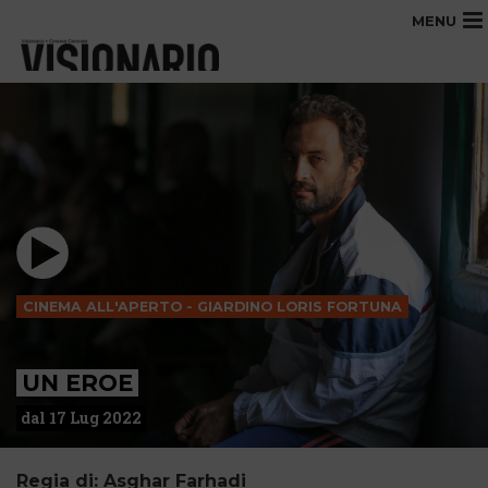
MENU
CINEMA ALL'APERTO - GIARDINO LORIS FORTUNA
UN EROE
dal 17 Lug 2022
Regia di: Asghar Farhadi