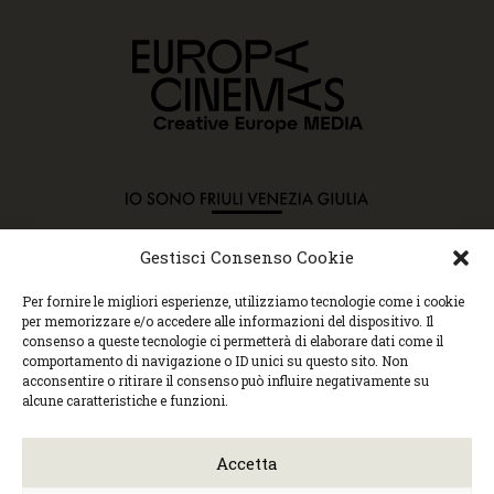
Gestisci Consenso Cookie
Copyright © 2015 Cec, Tutti i diritti riservati. Nessun
Per fornire le migliori esperienze, utilizziamo tecnologie come i cookie
contenuto può essere copiato o manipolato. Accedendo al
per memorizzare e/o accedere alle informazioni del dispositivo. Il
sito approvi la Policy sulla privacy e la Policy sui
consenso a queste tecnologie ci permetterà di elaborare dati come il
contenuti.
comportamento di navigazione o ID unici su questo sito. Non
Centro espressioni cinematografiche, via Villalta, 24 |
acconsentire o ritirare il consenso può influire negativamente su
33100 Udine | tel. 0432 299545 | P.Iva 01295290306 |
alcune caratteristiche e funzioni.
cec@cecudine.org
Visionario, via Asquini 33 | 33100 Udine | tel. 0432
204933 | Cinema Centrale, via Poscolle 8 | tel. 0432
Accetta
504240
Trasparenza/Incarichi direttivi
|
Privacy