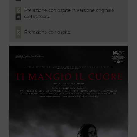
Proiezione con ospite in versione originale
sottotitolata
Proiezione con ospite