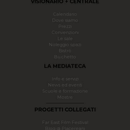
VISIONARIO + CENTRALE
Calendario
Dove siamo
Prezzi
Convenzioni
Le sale
Noleggio spazi
Bistrò
Bu.chetto
LA MEDIATECA
Info e servizi
News ed eventi
Scuole e formazione
Mostre
PROGETTI COLLEGATI
Far East Film Festival
Blog di Placereani