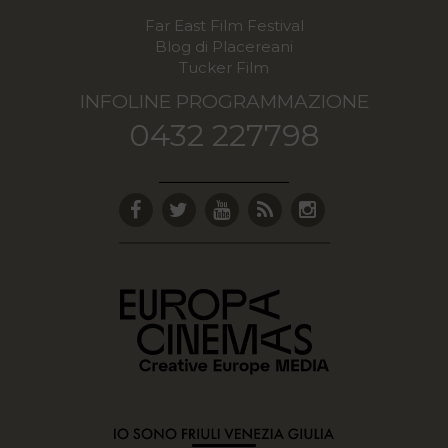
Far East Film Festival
Blog di Placereani
Tucker Film
INFOLINE PROGRAMMAZIONE
0432 227798