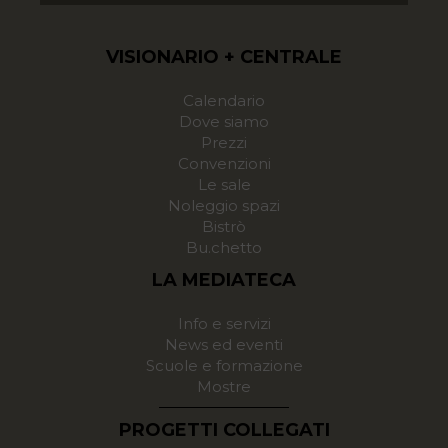
VISIONARIO + CENTRALE
Calendario
Dove siamo
Prezzi
Convenzioni
Le sale
Noleggio spazi
Bistrò
Bu.chetto
LA MEDIATECA
Info e servizi
News ed eventi
Scuole e formazione
Mostre
PROGETTI COLLEGATI