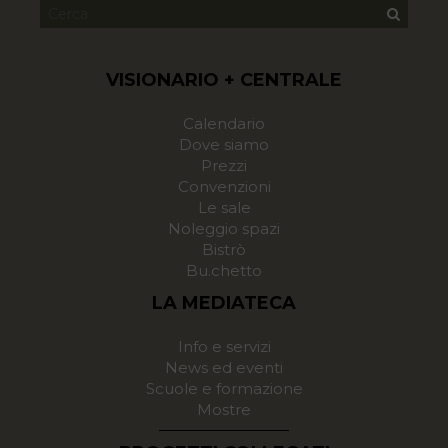
VISIONARIO + CENTRALE
Calendario
Dove siamo
Prezzi
Convenzioni
Le sale
Noleggio spazi
Bistrò
Bu.chetto
LA MEDIATECA
Info e servizi
News ed eventi
Scuole e formazione
Mostre