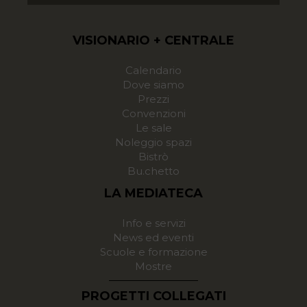
VISIONARIO + CENTRALE
Calendario
Dove siamo
Prezzi
Convenzioni
Le sale
Noleggio spazi
Bistrò
Bu.chetto
LA MEDIATECA
Info e servizi
News ed eventi
Scuole e formazione
Mostre
PROGETTI COLLEGATI