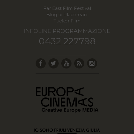
Far East Film Festival
Blog di Placereani
Tucker Film
INFOLINE PROGRAMMAZIONE
0432 227798