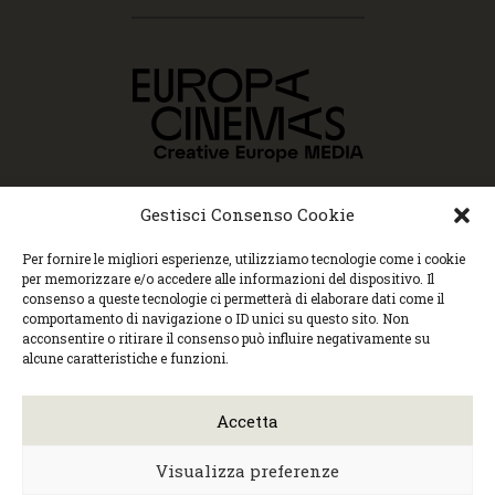
Gestisci Consenso Cookie
Per fornire le migliori esperienze, utilizziamo tecnologie come i cookie
per memorizzare e/o accedere alle informazioni del dispositivo. Il
consenso a queste tecnologie ci permetterà di elaborare dati come il
comportamento di navigazione o ID unici su questo sito. Non
Copyright © 2015 Cec, Tutti i diritti riservati. Nessun
acconsentire o ritirare il consenso può influire negativamente su
contenuto può essere copiato o manipolato. Accedendo al
alcune caratteristiche e funzioni.
sito approvi la Policy sulla privacy e la Policy sui
contenuti.
Centro espressioni cinematografiche, via Villalta, 24 |
Accetta
33100 Udine | tel. 0432 299545 | P.Iva 01295290306 |
cec@cecudine.org
Visionario, via Asquini 33 | 33100 Udine | tel. 0432
Visualizza preferenze
204933 | Cinema Centrale, via Poscolle 8 | tel. 0432
504240