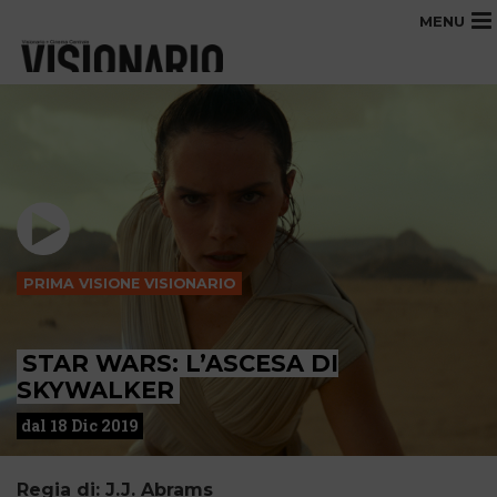
MENU
PRIMA VISIONE VISIONARIO
STAR WARS: L’ASCESA DI
SKYWALKER
dal 18 Dic 2019
Regia di: J.J. Abrams