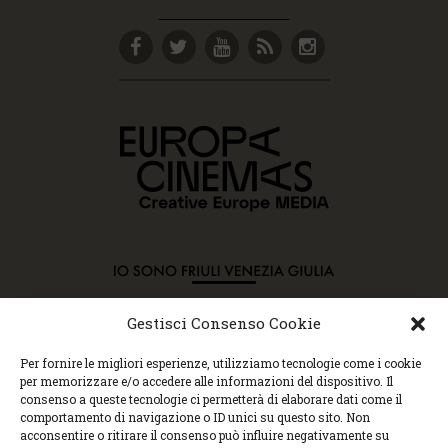
Gestisci Consenso Cookie
Copyright © 2015 Cec, Tutti i diritti riservati. Nessun
Per fornire le migliori esperienze, utilizziamo tecnologie come i cookie
contenuto può essere copiato o manipolato. Accedendo al
per memorizzare e/o accedere alle informazioni del dispositivo. Il
sito approvi la Policy sulla privacy e la Policy sui
consenso a queste tecnologie ci permetterà di elaborare dati come il
contenuti.
comportamento di navigazione o ID unici su questo sito. Non
Centro espressioni cinematografiche, via Villalta, 24 |
acconsentire o ritirare il consenso può influire negativamente su
33100 Udine | tel. 0432 299545 | P.Iva 01295290306 |