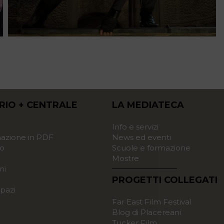
RIO + CENTRALE
LA MEDIATECA
o
Info e servizi
zione in PDF
News ed eventi
o
Scuole e formazione
Mostre
ni
PROGETTI COLLEGATI
pazi
Far East Film Festival
Blog di Placereani
Tucker Film