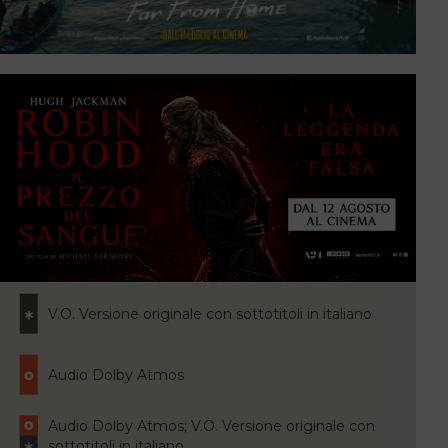
V.O. Versione originale con sottotitoli in italiano
Audio Dolby Atmos
Audio Dolby Atmos; V.O. Versione originale con
sottotitoli in italiano