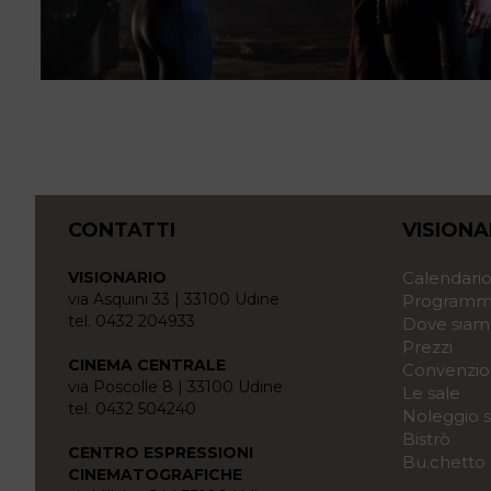
CONTATTI
VISIONA
VISIONARIO
Calendari
via Asquini 33 | 33100 Udine
Programma
tel. 0432 204933
Dove siam
Prezzi
CINEMA CENTRALE
Convenzio
via Poscolle 8 | 33100 Udine
Le sale
tel. 0432 504240
Noleggio s
Bistrò
CENTRO ESPRESSIONI
Bu.chetto
CINEMATOGRAFICHE