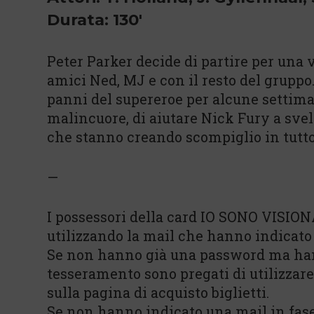
Durata: 130'
Peter Parker decide di partire per una 
amici Ned, MJ e con il resto del gruppo.
panni del supereroe per alcune setti
malincuore, di aiutare Nick Fury a svela
che stanno creando scompiglio in tutto
—
I possessori della card IO SONO VISIONA
utilizzando la mail che hanno indicato
Se non hanno già una password ma hann
tesseramento sono pregati di utilizzar
sulla pagina di acquisto biglietti.
Se non hanno indicato una mail in fas