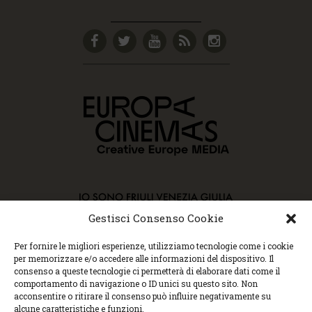
Gestisci Consenso Cookie
Per fornire le migliori esperienze, utilizziamo tecnologie come i cookie
per memorizzare e/o accedere alle informazioni del dispositivo. Il
Copyright © 2015 Cec, Tutti i diritti riservati. Nessun
contenuto può essere copiato o manipolato. Accedendo al
consenso a queste tecnologie ci permetterà di elaborare dati come il
sito approvi la Policy sulla privacy e la Policy sui
comportamento di navigazione o ID unici su questo sito. Non
contenuti.
acconsentire o ritirare il consenso può influire negativamente su
Centro espressioni cinematografiche, via Villalta, 24 |
alcune caratteristiche e funzioni.