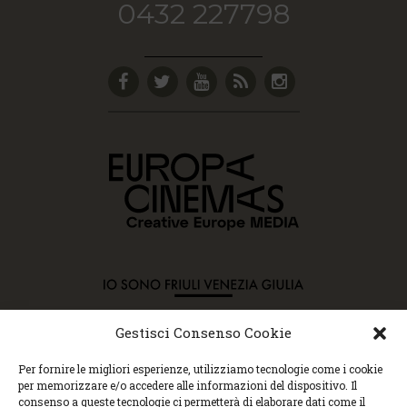
0432 227798
Gestisci Consenso Cookie
Copyright © 2015 Cec, Tutti i diritti riservati. Nessun
Per fornire le migliori esperienze, utilizziamo tecnologie come i cookie
contenuto può essere copiato o manipolato. Accedendo al
per memorizzare e/o accedere alle informazioni del dispositivo. Il
sito approvi la Policy sulla privacy e la Policy sui
consenso a queste tecnologie ci permetterà di elaborare dati come il