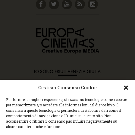
Gestisci Consenso Cookie
Copyright © 2015 Cec, Tutti i diritti riservati. Nessun
Per fornire le migliori esperienze, utilizziamo tecnologie come i cookie
contenuto può essere copiato o manipolato. Accedendo al
per memorizzare e/o accedere alle informazioni del dispositivo. Il
sito approvi la Policy sulla privacy e la Policy sui
consenso a queste tecnologie ci permetterà di elaborare dati come il
contenuti.
comportamento di navigazione o ID unici su questo sito. Non
Centro espressioni cinematografiche, via Villalta, 24 |
acconsentire o ritirare il consenso può influire negativamente su
33100 Udine | tel. 0432 299545 | P.Iva 01295290306 |
alcune caratteristiche e funzioni.
cec@cecudine.org
Visionario, via Asquini 33 | 33100 Udine | tel. 0432