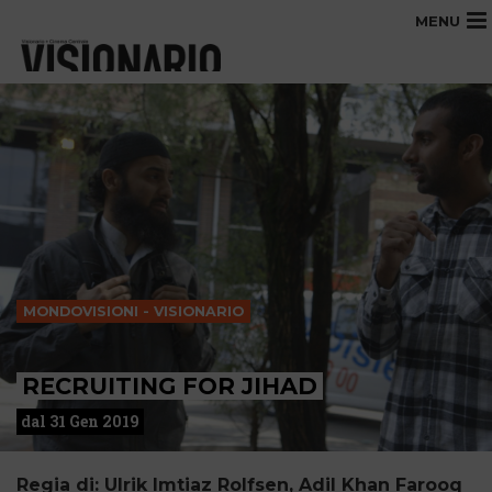
MENU
MONDOVISIONI - VISIONARIO
RECRUITING FOR JIHAD
dal 31 Gen 2019
Regia di: Ulrik Imtiaz Rolfsen, Adil Khan Farooq