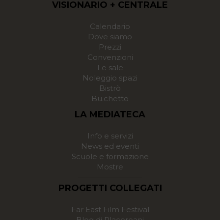
VISIONARIO + CENTRALE
Calendario
Dove siamo
Prezzi
Convenzioni
Le sale
Noleggio spazi
Bistrò
Bu.chetto
LA MEDIATECA
Info e servizi
News ed eventi
Scuole e formazione
Mostre
PROGETTI COLLEGATI
Far East Film Festival
Blog di Placereani