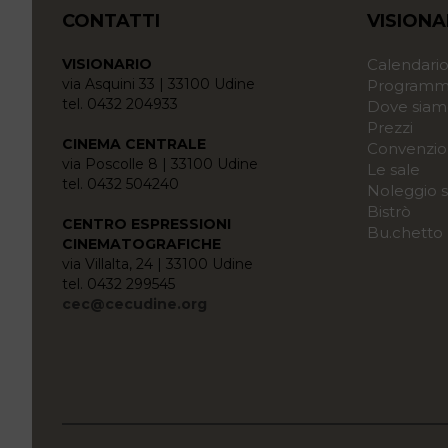
CONTATTI
VISIONA
VISIONARIO
Calendari
via Asquini 33 | 33100 Udine
Programma
tel. 0432 204933
Dove siam
Prezzi
CINEMA CENTRALE
Convenzio
via Poscolle 8 | 33100 Udine
Le sale
tel. 0432 504240
Noleggio s
Bistrò
CENTRO ESPRESSIONI
Bu.chetto
CINEMATOGRAFICHE
via Villalta, 24 | 33100 Udine
tel. 0432 299545
cec@cecudine.org