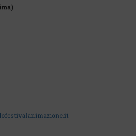
nima)
ofestivalanimazione.it