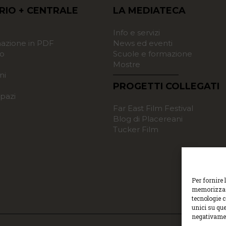
RIO + CENTRALE
LA MEDIATECA
o
Info e servizi
zione in PDF
News ed eventi
o
Scuole e formazione
Mostre
ni
PROGETTI COLLEGATI
pazi
Far East Film Festival
Blog di Placereani
Tucker Film
Per fornire 
memorizzare
tecnologie 
unici su que
negativamen