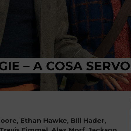
GGIE – A COSA SERV
Moore, Ethan Hawke, Bill Hader,
ravis Fimmel, Alex Morf, Jackson