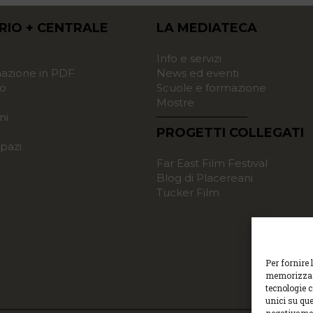
RIO + CENTRALE
LA MEDIATECA
o
Info e servizi
zione in PDF
News ed eventi
o
Scuole e formazione
Mostre
ni
PROGETTI COLLEGATI
pazi
Far East Film Festival
Blog di Placereani
Tucker Film
Per fornire 
memorizzare
tecnologie 
unici su que