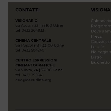
CONTATTI
VISIONA
VISIONARIO
Calendari
via Asquini 33 | 33100 Udine
Programma
tel. 0432 204933
Dove siam
Prezzi
CINEMA CENTRALE
Convenzio
via Poscolle 8 | 33100 Udine
Le sale
tel. 0432 504240
Noleggio s
Bistrò
CENTRO ESPRESSIONI
Bu.chetto
CINEMATOGRAFICHE
via Villalta, 24 | 33100 Udine
tel. 0432 299545
cec@cecudine.org