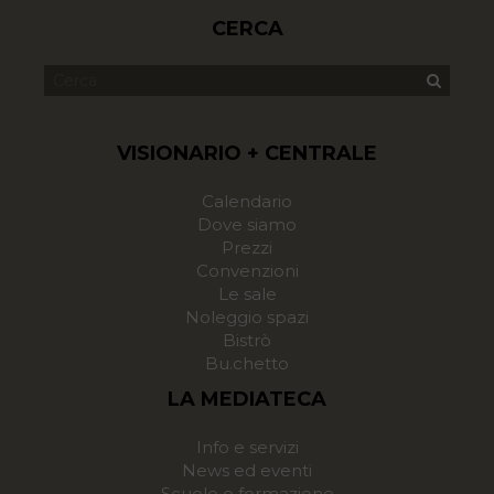
CERCA
VISIONARIO + CENTRALE
Calendario
Dove siamo
Prezzi
Convenzioni
Le sale
Noleggio spazi
Bistrò
Bu.chetto
LA MEDIATECA
Info e servizi
News ed eventi
Scuole e formazione