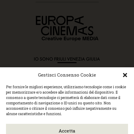
Gestisci Consenso Cookie
Copyright © 2015 Cec, Tutti i diritti riservati. Nessun
Per fornire le migliori esperienze, utilizziamo tecnologie come i cookie
contenuto può essere copiato o manipolato. Accedendo al
per memorizzare e/o accedere alle informazioni del dispositivo. Il
sito approvi la Policy sulla privacy e la Policy sui
consenso a queste tecnologie ci permetterà di elaborare dati come il
contenuti.
comportamento di navigazione o ID unici su questo sito. Non
Centro espressioni cinematografiche, via Villalta, 24 |
acconsentire o ritirare il consenso può influire negativamente su
33100 Udine | tel. 0432 299545 | P.Iva 01295290306 |
alcune caratteristiche e funzioni.
cec@cecudine.org
Visionario, via Asquini 33 | 33100 Udine | tel. 0432
204933 | Cinema Centrale, via Poscolle 8 | tel. 0432
Accetta
504240