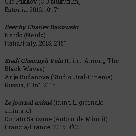
Ülo Pikkov (OÜ Nukufilm)
Estonia, 2016, 10’17”
Beer by Charles Bukowski
Nerdo (Nerdo)
Italia/Italy, 2015, 2’15’’
Sredi Cheornyh Voln
(tr.int. Among The
Black Waves)
Anja Budanova (Studio Ural-Cinema)
Russia, 11’16’’, 2016
Le journal animè
(tr.int. Il giornale
animato)
Donato Sansone (Autour de Minuit)
Francia/France, 2016, 4’05’’