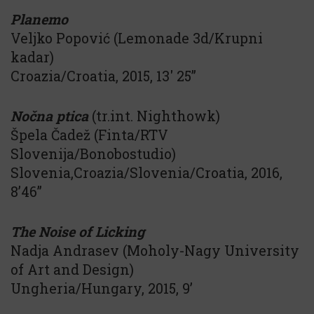
Planemo
Veljko Popović (Lemonade 3d/Krupni
kadar)
Croazia/Croatia, 2015, 13′ 25”
Nočna ptica
(tr.int. Nighthowk)
Špela Čadež (Finta/RTV
Slovenija/Bonobostudio)
Slovenia,Croazia/Slovenia/Croatia, 2016,
8’46”
The Noise of Licking
Nadja Andrasev (Moholy-Nagy University
of Art and Design)
Ungheria/Hungary, 2015, 9’