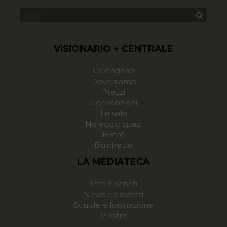
VISIONARIO + CENTRALE
Calendario
Dove siamo
Prezzi
Convenzioni
Le sale
Noleggio spazi
Bistrò
Bu.chetto
LA MEDIATECA
Info e servizi
News ed eventi
Scuole e formazione
Mostre