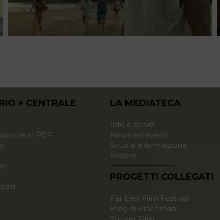
RIO + CENTRALE
LA MEDIATECA
o
Info e servizi
zione in PDF
News ed eventi
o
Scuole e formazione
Mostre
ni
PROGETTI COLLEGATI
pazi
Far East Film Festival
Blog di Placereani
Tucker Film