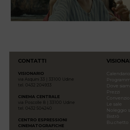
CONTATTI
VISIONA
VISIONARIO
Calendari
via Asquini 33 | 33100 Udine
Programma
tel. 0432 204933
Dove siam
Prezzi
CINEMA CENTRALE
Convenzio
via Poscolle 8 | 33100 Udine
Le sale
tel. 0432 504240
Noleggio s
Bistrò
CENTRO ESPRESSIONI
Bu.chetto
CINEMATOGRAFICHE