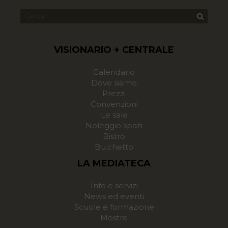
VISIONARIO + CENTRALE
Calendario
Dove siamo
Prezzi
Convenzioni
Le sale
Noleggio spazi
Bistrò
Bu.chetto
LA MEDIATECA
Info e servizi
News ed eventi
Scuole e formazione
Mostre