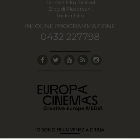
Far East Film Festival
Blog di Placereani
Tucker Film
INFOLINE PROGRAMMAZIONE
0432 227798