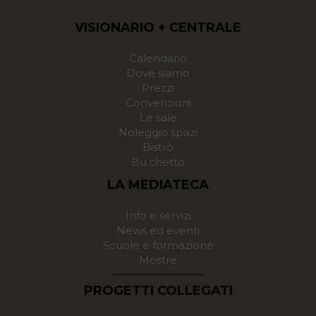
VISIONARIO + CENTRALE
Calendario
Dove siamo
Prezzi
Convenzioni
Le sale
Noleggio spazi
Bistrò
Bu.chetto
LA MEDIATECA
Info e servizi
News ed eventi
Scuole e formazione
Mostre
PROGETTI COLLEGATI