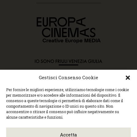
Gestisci Consenso Cookie
Copyright © 2015 Cec, Tutti i diritti riservati. Nessun
Per fornire le migliori esperienze, utilizziamo tecnologie come i cookie
contenuto può essere copiato o manipolato. Accedendo al
per memorizzare e/o accedere alle informazioni del dispositivo. Il
sito approvi la Policy sulla privacy e la Policy sui
consenso a queste tecnologie ci permetterà di elaborare dati come il
contenuti.
comportamento di navigazione o ID unici su questo sito. Non
Centro espressioni cinematografiche, via Villalta, 24 |
acconsentire o ritirare il consenso può influire negativamente su
33100 Udine | tel. 0432 299545 | P.Iva 01295290306 |
alcune caratteristiche e funzioni.
cec@cecudine.org
Visionario, via Asquini 33 | 33100 Udine | tel. 0432
204933 | Cinema Centrale, via Poscolle 8 | tel. 0432
Accetta
504240