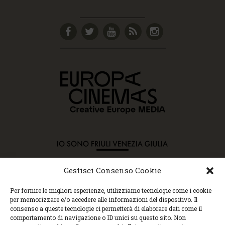
Gestisci Consenso Cookie
Copyright © 2015 Cec, Tutti i diritti riservati. Nessun
Per fornire le migliori esperienze, utilizziamo tecnologie come i cookie
contenuto può essere copiato o manipolato. Accedendo al
per memorizzare e/o accedere alle informazioni del dispositivo. Il
sito approvi la Policy sulla privacy e la Policy sui
consenso a queste tecnologie ci permetterà di elaborare dati come il
contenuti.
comportamento di navigazione o ID unici su questo sito. Non
Centro espressioni cinematografiche, via Villalta, 24 |