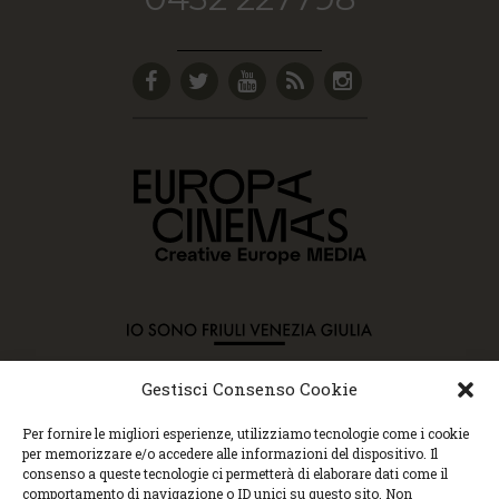
Gestisci Consenso Cookie
Copyright © 2015 Cec, Tutti i diritti riservati. Nessun
Per fornire le migliori esperienze, utilizziamo tecnologie come i cookie
contenuto può essere copiato o manipolato. Accedendo al
per memorizzare e/o accedere alle informazioni del dispositivo. Il
sito approvi la Policy sulla privacy e la Policy sui
consenso a queste tecnologie ci permetterà di elaborare dati come il
contenuti.
comportamento di navigazione o ID unici su questo sito. Non