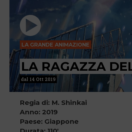
LA GRANDE ANIMAZIONE
LA RAGAZZA DE
dal 14 Ott 2019
Regia di: M. Shinkai
Anno: 2019
Paese: Giappone
Durata: 110'