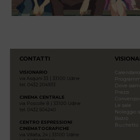
CONTATTI
VISIONA
VISIONARIO
Calendari
via Asquini 33 | 33100 Udine
Programma
tel. 0432 204933
Dove siam
Prezzi
CINEMA CENTRALE
Convenzio
via Poscolle 8 | 33100 Udine
Le sale
tel. 0432 504240
Noleggio s
Bistrò
CENTRO ESPRESSIONI
Bu.chetto
CINEMATOGRAFICHE
via Villalta, 24 | 33100 Udine