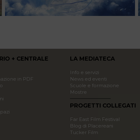
RIO + CENTRALE
LA MEDIATECA
o
Info e servizi
zione in PDF
News ed eventi
o
Scuole e formazione
Mostre
ni
PROGETTI COLLEGATI
pazi
Far East Film Festival
Blog di Placereani
Tucker Film